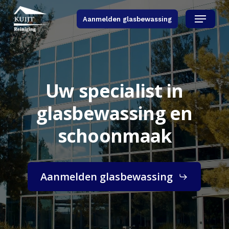
Skip
Menu
Aanmelden glasbewassing
to
main
content
Uw specialist in
glasbewassing en
schoonmaak
Aanmelden glasbewassing