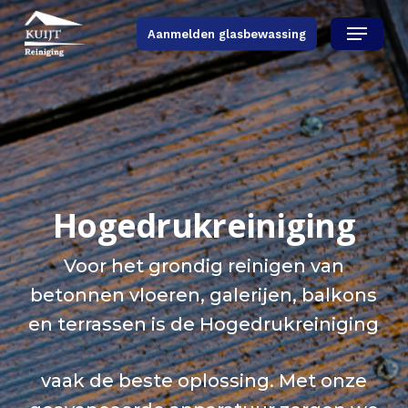
Skip
Menu
Aanmelden glasbewassing
to
main
content
Hogedrukreiniging
Voor het grondig reinigen van
betonnen vloeren, galerijen, balkons
en terrassen is de Hogedrukreiniging
vaak de beste oplossing. Met onze