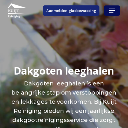
Skip
Menu
Aanmelden glasbewassing
to
main
content
Dakgoten leeghalen
Dakgoten leeghalen is een
belangrijke stap om verstoppingen
en lekkages te voorkomen. Bij Kuijt
Reiniging bieden wij een jaarlijkse
dakgootreinigingsservice die zorgt