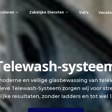
culieren
Zakelijke Diensten
VvE’s
Vacatu
Telewash-systee
 moderne en veilige glasbewassing van tele
ieve Telewash-Systeem zorgen wij voor str
lijke resultaten, zonder ladders en tot wel 