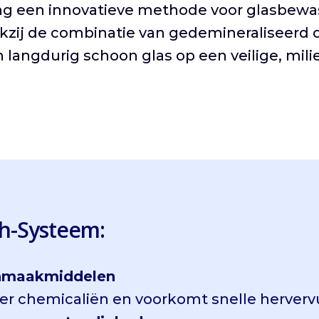
ing een innovatieve methode voor glasbewas
nkzij de combinatie van gedemineraliseerd
n langdurig schoon glas op een veilige, mili
h-Systeem:
oonmaakmiddelen
der chemicaliën en voorkomt snelle hervervu