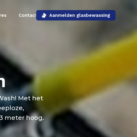
res
Contact
Aanmelden glasbewassing
m
Wash! Met het
eeploze,
13 meter hoog.