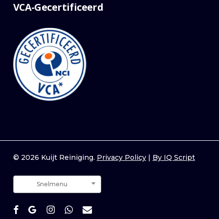
VCA-Gecertificeerd
© 2026 Kuijt Reiniging.
Privacy Policy
|
By IQ Script
Snelmenu
facebook
google-
instagram
whatsapp
email