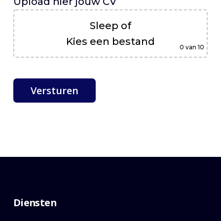
Upload hier jouw CV
Sleep
of
Kies een bestand
0
van 10
Diensten